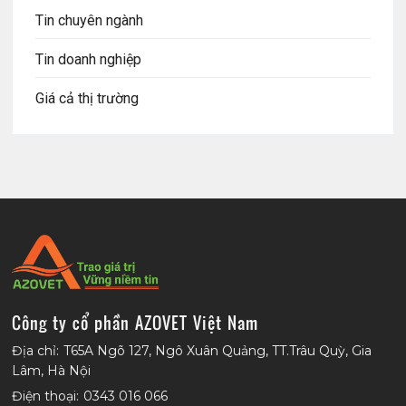
Tin chuyên ngành
Tin doanh nghiệp
Giá cả thị trường
Công ty cổ phần AZOVET Việt Nam
Địa chỉ:
T65A Ngõ 127, Ngô Xuân Quảng, TT.Trâu Quỳ, Gia
Lâm, Hà Nội
Điện thoại:
0343 016 066