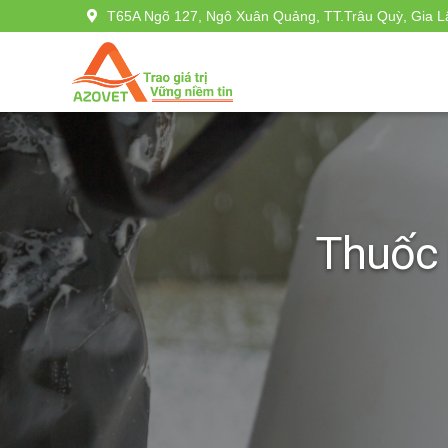
T65A Ngõ 127, Ngô Xuân Quảng, TT.Trâu Quỳ, Gia L
Thuốc 