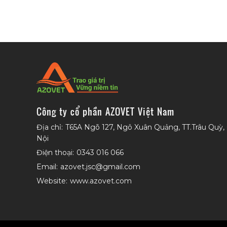
Công ty cổ phần AZOVET Việt Nam
Địa chỉ:
T65A Ngõ 127, Ngô Xuân Quảng, TT.Trâu Quỳ,
Nội
Điện thoại:
0343 016 066
Email:
azovet.jsc@gmail.com
Website:
www.azovet.com