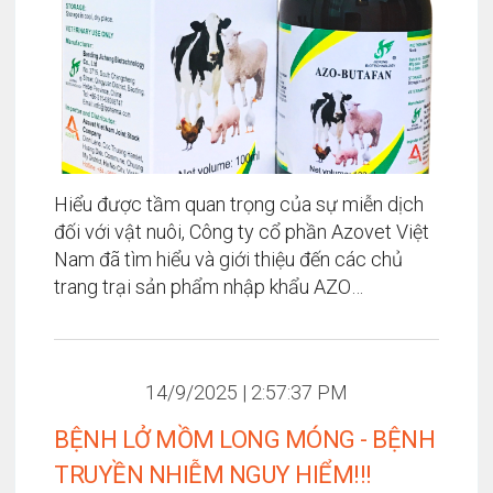
Hiểu được tầm quan trọng của sự miễn dịch
đối với vật nuôi, Công ty cổ phần Azovet Việt
Nam đã tìm hiểu và giới thiệu đến các chủ
trang trại sản phẩm nhập khẩu AZO
BUTAFAN từ nhà sản xuất Hebei - Nhà sản
xuất thuốc thú y nổi tiếng trên thế giới giúp
tăng cường chức năng miễn dịch...
14/9/2025 | 2:57:37 PM
BỆNH LỞ MỒM LONG MÓNG - BỆNH
TRUYỀN NHIỄM NGUY HIỂM!!!