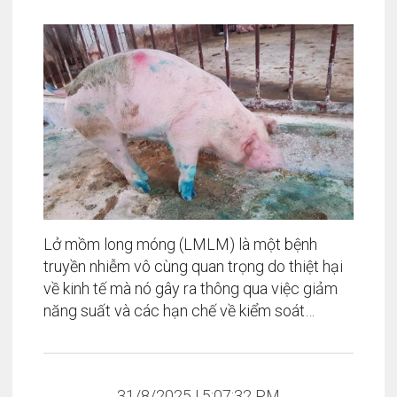
Lở mồm long móng (LMLM) là một bệnh
truyền nhiễm vô cùng quan trọng do thiệt hại
về kinh tế mà nó gây ra thông qua việc giảm
năng suất và các hạn chế về kiểm soát
thương mại quốc tế mà cụ thể là khó khăn
trong vấn đề xuất nhập khẩu thịt heo đối với
những nước có dịch bệnh đang lưu hành
31/8/2025 | 5:07:32 PM