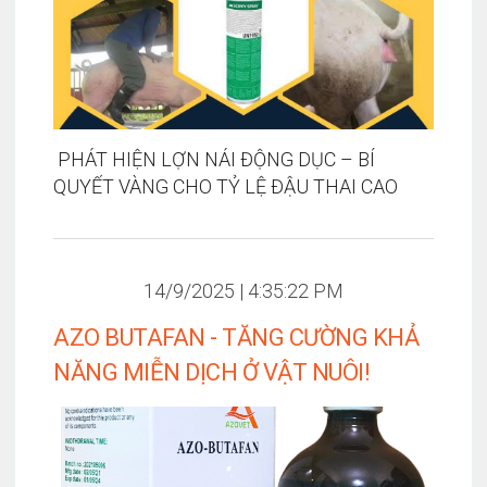
​​​​​​​ PHÁT HIỆN LỢN NÁI ĐỘNG DỤC – BÍ
QUYẾT VÀNG CHO TỶ LỆ ĐẬU THAI CAO
14/9/2025 | 4:35:22 PM
AZO BUTAFAN - TĂNG CƯỜNG KHẢ
NĂNG MIỄN DỊCH Ở VẬT NUÔI!