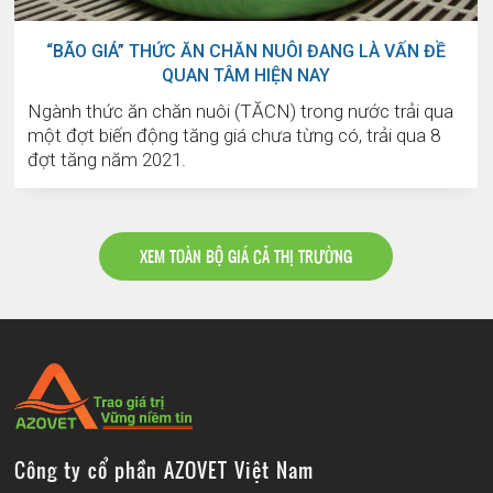
“BÃO GIÁ” THỨC ĂN CHĂN NUÔI ĐANG LÀ VẤN ĐỀ
QUAN TÂM HIỆN NAY
Ngành thức ăn chăn nuôi (TĂCN) trong nước trải qua
một đợt biến động tăng giá chưa từng có, trải qua 8
đợt tăng năm 2021.
XEM TOÀN BỘ GIÁ CẢ THỊ TRƯỜNG
Công ty cổ phần AZOVET Việt Nam