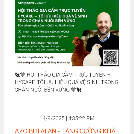
🐔💚 HỘI THẢO GIA CẦM TRỰC TUYẾN –
HYCARE: TỐI ƯU HIỆU QUẢ VỆ SINH TRONG
CHĂN NUÔI BỀN VỮNG 💚🐔
14/9/2025 | 4:35:22 PM
AZO BUTAFAN - TĂNG CƯỜNG KHẢ