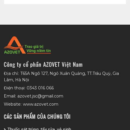
Công ty cổ phần AZOVET Việt Nam
Địa chỉ:
T65A Ngõ 127, Ngô Xuân Quảng, TT.Trâu Quỳ, Gia
Lâm, Hà Nội
Điện thoại:
0343 016 066
Email:
azovet.jsc@gmail.com
Website:
www.azovet.com
CÁC SẢN PHẨM CỦA CHÚNG TÔI
Thuốc sát trùng, tẩy rửa, vệ sinh