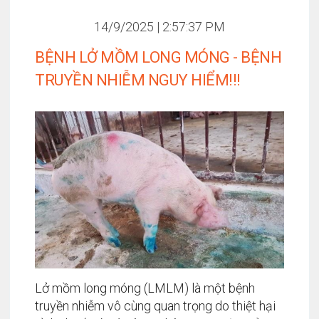
tăng cường chức năng miễn dịch...
14/9/2025 | 2:57:37 PM
BỆNH LỞ MỒM LONG MÓNG - BỆNH
TRUYỀN NHIỄM NGUY HIỂM!!!
Lở mồm long móng (LMLM) là một bệnh
truyền nhiễm vô cùng quan trọng do thiệt hại