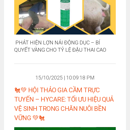
​​​​​​​ PHÁT HIỆN LỢN NÁI ĐỘNG DỤC – BÍ
QUYẾT VÀNG CHO TỶ LỆ ĐẬU THAI CAO
15/10/2025 | 10:09:18 PM
🐔💚 HỘI THẢO GIA CẦM TRỰC
TUYẾN – HYCARE: TỐI ƯU HIỆU QUẢ
VỆ SINH TRONG CHĂN NUÔI BỀN
VỮNG 💚🐔