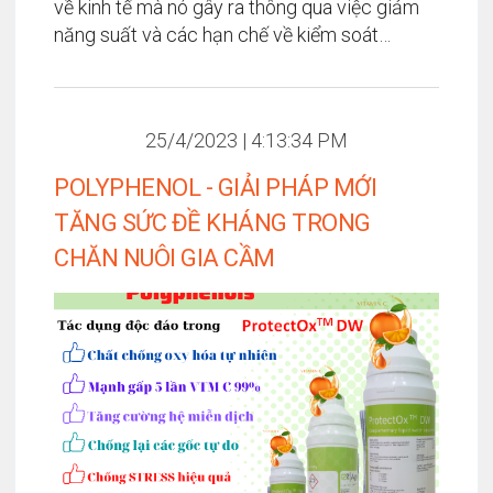
về kinh tế mà nó gây ra thông qua việc giảm
năng suất và các hạn chế về kiểm soát
thương mại quốc tế mà cụ thể là khó khăn
trong vấn đề xuất nhập khẩu thịt heo đối với
những nước có dịch bệnh đang lưu hành
25/4/2023 | 4:13:34 PM
POLYPHENOL - GIẢI PHÁP MỚI
TĂNG SỨC ĐỀ KHÁNG TRONG
CHĂN NUÔI GIA CẦM